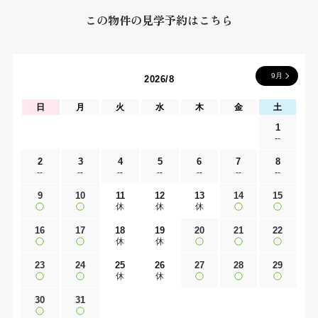
この物件の見学予約はこちら
9月
2026/8
日
月
火
水
木
金
土
1
--
2
3
4
5
6
7
8
--
--
--
--
--
--
--
9
10
11
12
13
14
15
休
休
休
16
17
18
19
20
21
22
休
休
23
24
25
26
27
28
29
休
休
30
31