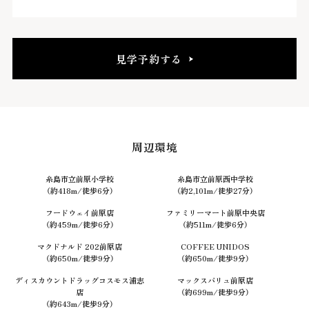
見学予約する
周辺環境
糸島市立前原小学校
糸島市立前原西中学校
（約418m/徒歩6分）
（約2,101m/徒歩27分）
フードウェイ前原店
ファミリーマート前原中央店
（約459m/徒歩6分）
（約511m/徒歩6分）
マクドナルド 202前原店
COFFEE UNIDOS
（約650m/徒歩9分）
（約650m/徒歩9分）
ディスカウントドラッグコスモス浦志
マックスバリュ前原店
店
（約699m/徒歩9分）
（約643m/徒歩9分）