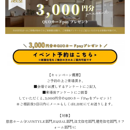
【キャンペーン概要】
ご予約の上ご来場頂き、
■会場でお渡しするアンケートにご記入
■来場後アンケートにご回答
していただくと、3,000円分のQUOカードPayをプレゼント！
※ご相談後3日以内にメールもしくはLINEにてお送りします。
【対象】
悠悠ホーム（FAVSTYLE部門,EQUAL部門,注文住宅部門,建売住宅部門,リフ
ォーム部門）に