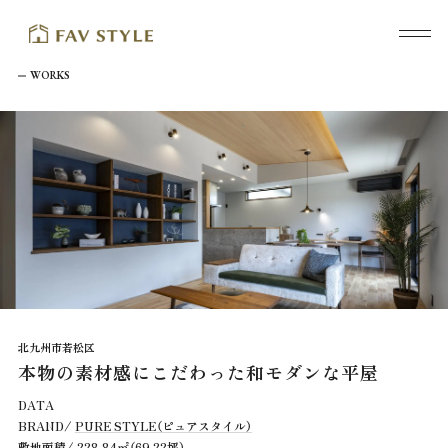
WORKS
北九州市若松区
本物の素材感にこだわった和モダンな平屋
DATA
BRAND/
PURE STYLE（ピュアスタイル）
敷地面積/ 228.84㎡（69.22坪）