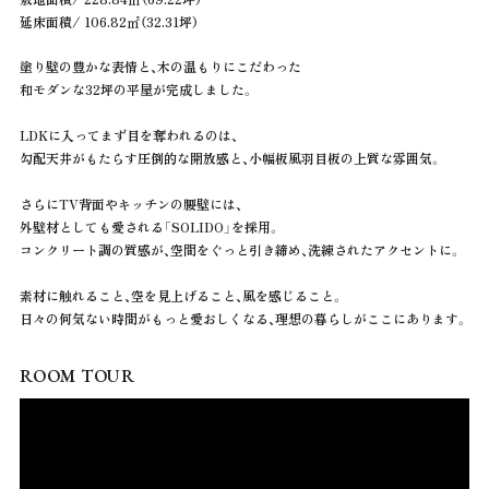
延床面積/ 106.82㎡（32.31坪）
塗り壁の豊かな表情と、木の温もりにこだわった
和モダンな32坪の平屋が完成しました。
LDKに入ってまず目を奪われるのは、
勾配天井がもたらす圧倒的な開放感と、小幅板風羽目板の上質な雰囲気。
さらにTV背面やキッチンの腰壁には、
外壁材としても愛される「SOLIDO」を採用。
コンクリート調の質感が、空間をぐっと引き締め、洗練されたアクセントに。
素材に触れること、空を見上げること、風を感じること。
日々の何気ない時間がもっと愛おしくなる、理想の暮らしがここにあります。
ROOM TOUR